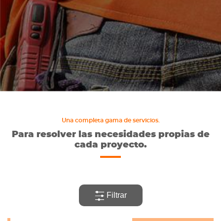
industriales
Mantención
y
Reparación
Mediciones
Una completa gama de servicios.
Revestimientos
Para resolver las necesidades propias de
para losas
cada proyecto.
Uso
Filtrar
Camara
frigorífica