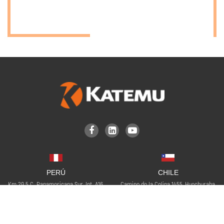
Cargas
peligrosas
Decorativo
Derrames
corrosivos



Distribucion
y
Almacenaje
PERÚ
CHILE
Km 29.5 C. Panamericana Sur, Int. A16,
Camino de la Colina 1455, Huechuraba,
Planta de
Lurín. Lima, PERÚ
Santiago – Chile
producción
(51-1) 711 0683
(56-2) 2734 4069
info@katemu.com.pe
info@katemu.com