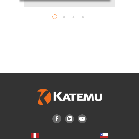


