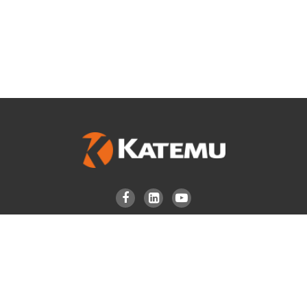



PERÚ
CHILE
Km 29.5 C. Panamericana Sur, Int. A16,
Camino de la Colina 1455, Huechuraba,
Lurín. Lima, PERÚ
Santiago – Chile
(51-1) 711 0683
(56-2) 2734 4069