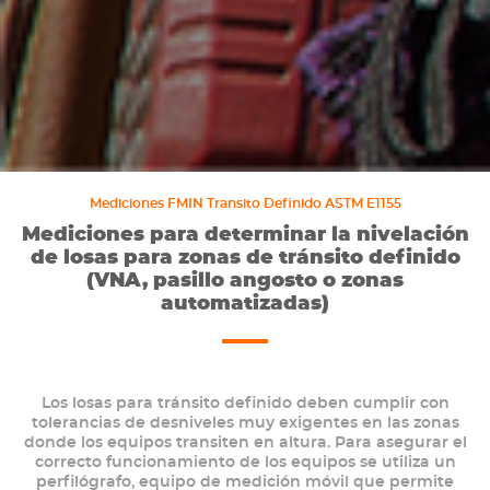
Mediciones FMIN Transito Definido ASTM E1155
Mediciones para determinar la nivelación
de losas para zonas de tránsito definido
(VNA, pasillo angosto o zonas
automatizadas)
Los losas para tránsito definido deben cumplir con
tolerancias de desniveles muy exigentes en las zonas
donde los equipos transiten en altura. Para asegurar el
correcto funcionamiento de los equipos se utiliza un
perfilógrafo, equipo de medición móvil que permite