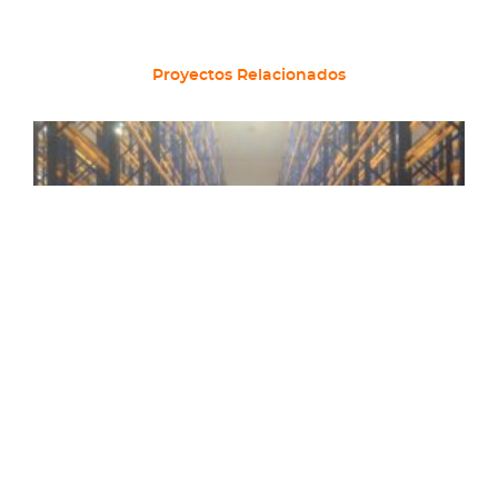
Proyectos Relacionados
Megafrio Puerto Montt
El