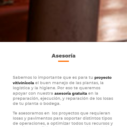
Asesoría
proyecto
Sabemos lo importante que es para tu
vitivinícola
el buen manejo de las plantas, la
logística y la higiene. Por eso te queremos
asesoría gratuita
apoyar con nuestra
en la
preparación, ejecución, y reparación de los losas
de tu planta o bodega.
Te asesoramos en los proyectos que requieran
losas y pavimentos para soportar distintos tipos
de operaciones, a optimizar todos tus recursos y